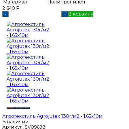
Материал
Полипропилен
2 640
Р
В корзину
-
+
Агротекстиль Agrojutex 130г/м2 - 1.65x10м
В наличии
Артикул:
SV09698