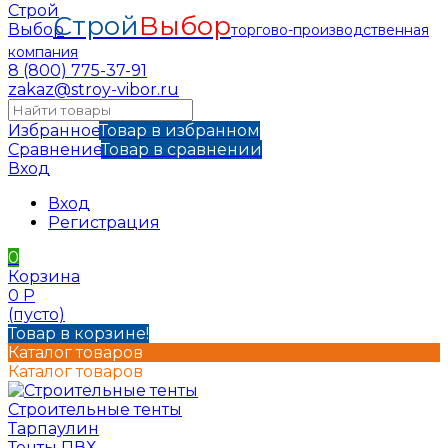
Строй
Выбор
торгово-производственная
компания
8 (800) 775-37-91
zakaz@stroy-vibor.ru
Избранное
Товар в избранном
Сравнение
Товар в сравнении
Вход
Вход
Регистрация
0
Корзина
0
Р
(пусто)
Товар в корзине!
Каталог товаров
Каталог товаров
Строительные тенты
Тарпаулин
Тенты ПВХ