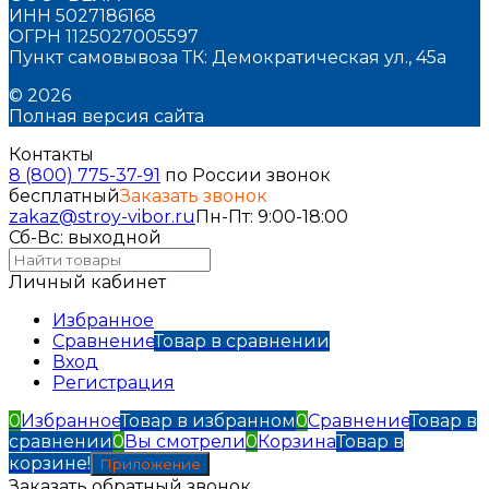
ИНН 5027186168
ОГРН 1125027005597
Пункт самовывоза ТК: Демократическая ул., 45а
© 2026
Полная версия сайта
Контакты
8 (800) 775-37-91
по России звонок
бесплатный
Заказать звонок
zakaz@stroy-vibor.ru
Пн-Пт: 9:00-18:00
Сб-Вс: выходной
Личный кабинет
Избранное
Сравнение
Товар в сравнении
Вход
Регистрация
0
Избранное
Товар в избранном
0
Сравнение
Товар в
сравнении
0
Вы смотрели
0
Корзина
Товар в
корзине!
Приложение
Заказать обратный звонок