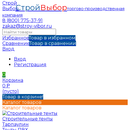
Строй
Выбор
торгово-производственная
компания
8 (800) 775-37-91
zakaz@stroy-vibor.ru
Избранное
Товар в избранном
Сравнение
Товар в сравнении
Вход
Вход
Регистрация
0
Корзина
0
Р
(пусто)
Товар в корзине!
Каталог товаров
Каталог товаров
Строительные тенты
Тарпаулин
Тенты ПВХ