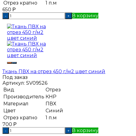
Отрез кратно
1 п.м
650
Р
В корзину
-
+
Ткань ПВХ на отрез 450 г/м2 цвет синий
Под заказ
Артикул:
SV09526
Вид
Отрез
Производитель
КНР
Материал
ПВХ
Цвет
Синий
Отрез кратно
1 п.м
700
Р
В корзину
-
+