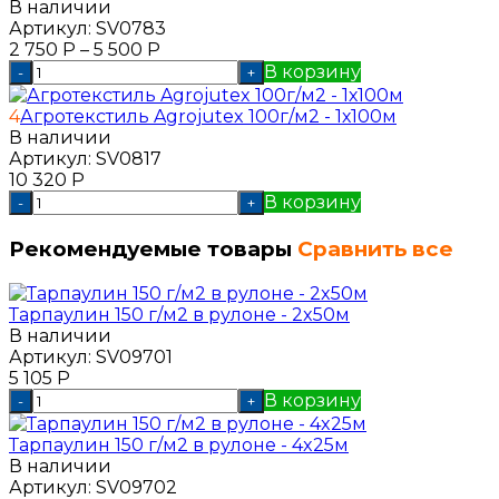
В наличии
Артикул:
SV0783
2 750
Р
–
5 500
Р
В корзину
-
+
4
Агротекстиль Agrojutex 100г/м2 - 1х100м
В наличии
Артикул:
SV0817
10 320
Р
В корзину
-
+
Рекомендуемые товары
Сравнить все
Тарпаулин 150 г/м2 в рулоне - 2x50м
В наличии
Артикул:
SV09701
5 105
Р
В корзину
-
+
Тарпаулин 150 г/м2 в рулоне - 4x25м
В наличии
Артикул:
SV09702