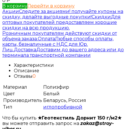
0
Р
В корзину
Перейти в корзину
Акции
Следите за акциями! получайте купоны на
скидку, делайте выгодные покупки!
Скидки
Для
оптовых покупателей предоставляем хорошие
скидки на всю продукцию.
Розничным покупателям действуют скидки от
объема заказа.
Оплата
Любые способы оплаты,
карты, безналичные с НДС для Юр.
Лиц.
Доставка
Доставим до вашего адреса или до
терминала транспортной компании
Характеристики
Описание
Отзывы
0
Материал
Полиэфир
Цвет
Белый
Производитель
Беларусь, Россия
Тип
иглопробивной
Что бы купить
★Геотекстиль Дорнит 150 г/м2★
вы можете отправить запрос на
zakaz@stroy-
vibor.ru