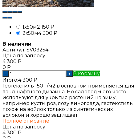
1х50м
2 150
Р
2х50м
4 300
Р
В наличии
Артикул:
SV03254
Цена по запросу
4 300
Р
0
Р
В корзину
-
+
Итого:
4 300
Р
Геотекстиль 150 г/м2 в основном применяется для
ландшафтного дизайна. Но садоводы его часто
используют для укрытия растений на зиму,
например кусты роз, лозу винограда, геотекстиль
похож на войлок только из синтетических
волокон и хорошо защищает...
Полное описание
Цена по запросу
4 300
Р