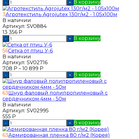
В корзину
-
+
3
Агротекстиль Agrojutex 130г/м2 - 1.05х100м
В наличии
Артикул:
SV0884
13 356
Р
В корзину
-
+
56
Сетка от птиц У-6
В наличии
Артикул:
SV02716
708
Р
–
10 899
Р
В корзину
-
+
63
Шнур фаловый полипропиленовый с
сердечником 4мм - 50м
В наличии
Артикул:
SV02995
555
Р
В корзину
-
+
63
Армированная пленка 80 г/м2 (Корея)