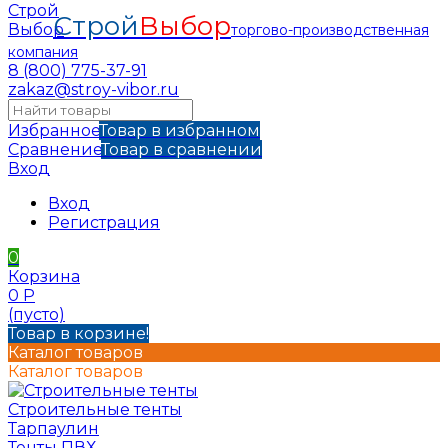
Строй
Выбор
торгово-производственная
компания
8 (800) 775-37-91
zakaz@stroy-vibor.ru
Избранное
Товар в избранном
Сравнение
Товар в сравнении
Вход
Вход
Регистрация
0
Корзина
0
Р
(пусто)
Товар в корзине!
Каталог товаров
Каталог товаров
Строительные тенты
Тарпаулин
Тенты ПВХ