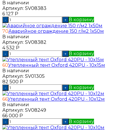
В наличии
Артикул:
SV08383
6 127
Р
В корзину
-
+
70
Аварийное ограждение 150 г/м2 1x50м
В наличии
Артикул:
SV08382
4 532
Р
В корзину
-
+
60
Утепленный тент Oxford 420PU - 10x15м
В наличии
Артикул:
SV01305
82 500
Р
В корзину
-
+
66
Утепленный тент Oxford 420PU - 10x12м
В наличии
Артикул:
SV08249
66 000
Р
В корзину
-
+