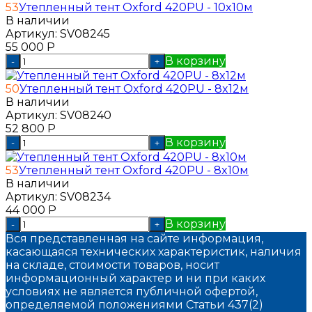
53
Утепленный тент Oxford 420PU - 10x10м
В наличии
Артикул:
SV08245
55 000
Р
В корзину
-
+
50
Утепленный тент Oxford 420PU - 8x12м
В наличии
Артикул:
SV08240
52 800
Р
В корзину
-
+
53
Утепленный тент Oxford 420PU - 8x10м
В наличии
Артикул:
SV08234
44 000
Р
В корзину
-
+
Вся представленная на сайте информация,
касающаяся технических характеристик, наличия
на складе, стоимости товаров, носит
информационный характер и ни при каких
условиях не является публичной офертой,
определяемой положениями Статьи 437(2)