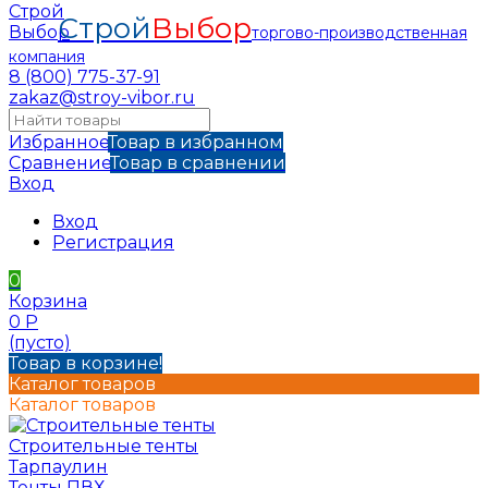
Строй
Выбор
торгово-производственная
компания
8 (800) 775-37-91
zakaz@stroy-vibor.ru
Избранное
Товар в избранном
Сравнение
Товар в сравнении
Вход
Вход
Регистрация
0
Корзина
0
Р
(пусто)
Товар в корзине!
Каталог товаров
Каталог товаров
Строительные тенты
Тарпаулин
Тенты ПВХ