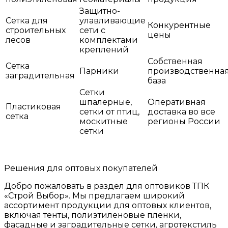
Защитно-
Сетка для
улавливающие
Конкурентные
строительных
сети с
цены
лесов
комплектами
креплений
Собственная
Сетка
Парники
производственна
заградительная
база
Сетки
шпалерные,
Оперативная
Пластиковая
сетки от птиц,
доставка во все
сетка
москитные
регионы России
сетки
Решения для оптовых покупателей
Добро пожаловать в раздел для оптовиков ТПК
«Строй Выбор». Мы предлагаем широкий
ассортимент продукции для оптовых клиентов,
включая тенты, полиэтиленовые пленки,
фасадные и заградительные сетки, агротекстиль