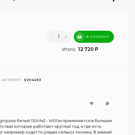
-
+
В КОРЗИНУ
12 720
Итого:
Р
АРТИКУЛ:
SV04493
rojutex белый 130г/м2 - 1x100м применяется в больших
йствах которые работают круглый год, и где есть
нт например ходит по рядам сельхоз техника. В зимний