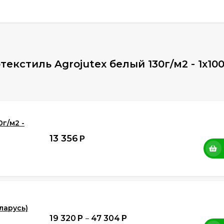
кстиль Agrojutex белый 130г/м2 - 1x10
0г/м2 -
13 356
Р
ларусь)
19 320
47 304
Р
–
Р