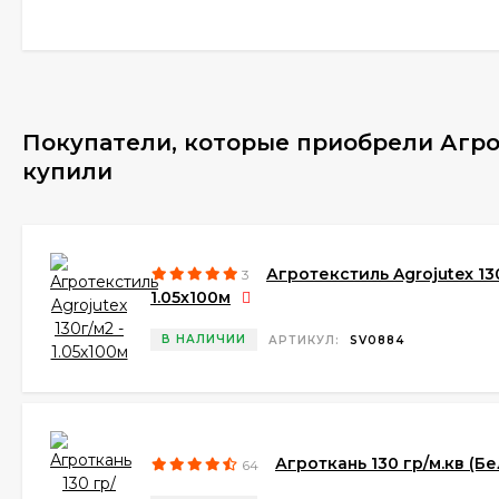
Покупатели, которые приобрели Агроте
купили
Агротекстиль Agrojutex 13
3
1.05х100м
В НАЛИЧИИ
АРТИКУЛ:
SV0884
Агроткань 130 гр/м.кв (Бе
64