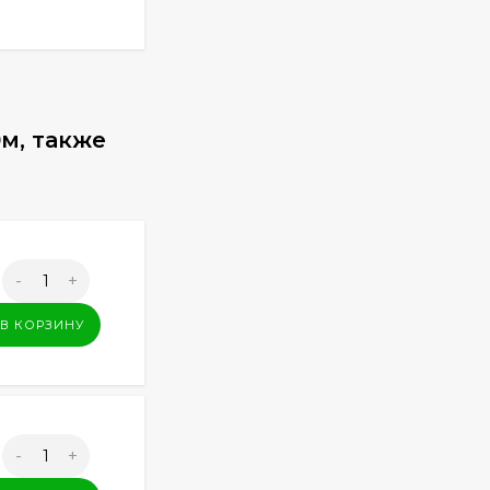
0м, также
-
+
В КОРЗИНУ
-
+