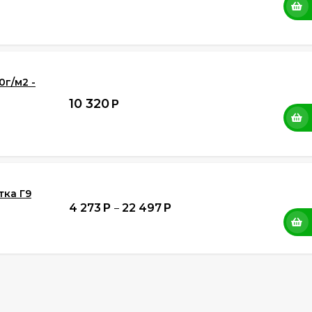
0г/м2 -
10 320
Р
тка Г9
4 273
22 497
Р
–
Р