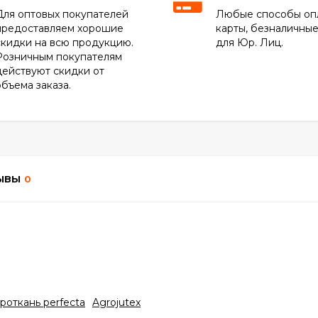
Для оптовых покупателей
Любые способы оп
предоставляем хорошие
карты, безналичны
скидки на всю продукцию.
для Юр. Лиц.
Розничным покупателям
действуют скидки от
объема заказа.
ЫВЫ
0
роткань perfecta
Agrojutex