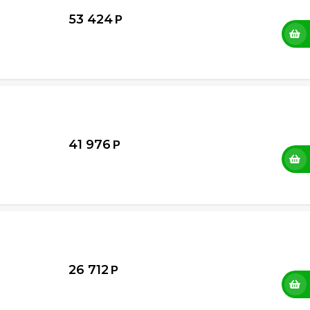
53 424
Р
41 976
Р
26 712
Р