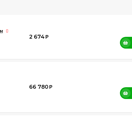
0м
2 674
Р
66 780
Р