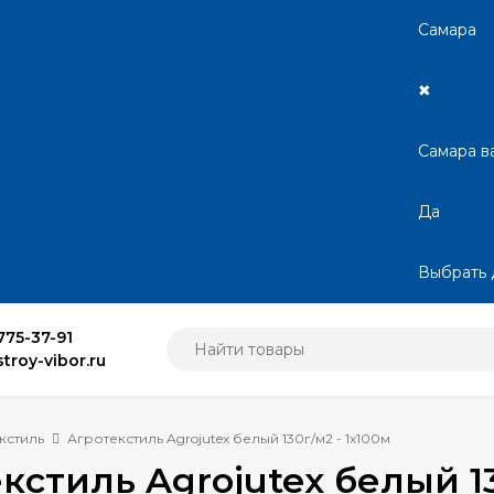
Самара
✖
Самара в
Да
Выбрать 
775-37-91
troy-vibor.ru
кстиль
Агротекстиль Agrojutex белый 130г/м2 - 1x100м
кстиль Agrojutex белый 13