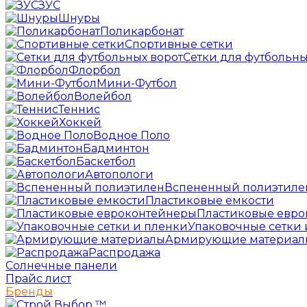
ЗУС
Шнуры
Поликарбонат
Спортивные сетки
Сетки для футбольны
Флорбол
Мини-Футбол
Волейбол
Теннис
Хоккей
Водное Поло
Бадминтон
Баскетбол
Автопологи
Вспененный полиэтиле
Пластиковые емкости
Пластиковые евр
Упаковочные сетки 
Армирующие материал
Распродажа
Солнечные панели
Прайс лист
Бренды