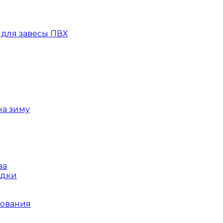
для завесы ПВХ
на зиму
ва
ядки
рования