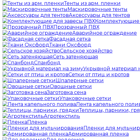
Тенты из арм. пленки
Маскировочные тенты
Аксессуары для тентов
Комплектующие 
Прозрачный ПВХ
Аварийное ограждение
Фасадная сетка
Ткани Оксфорд
Сельское хозяйство
Сеть затеняющая
Спанбонд
Укрывной материал 
Сетки от птиц и кротов
Шпалерные сетки
Овощные сетки
Заготовка сена
Упаковочные сетки
Лента капельного поли
Теплицы, парники, гр
Агротекстиль
Пленка
Пленки для мульчи
Армированная пленка
Для водоемов