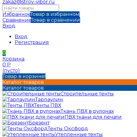
zakaz@stroy-vibor.ru
Избранное
Товар в избранном
Сравнение
Товар в сравнении
Вход
Вход
Регистрация
0
Корзина
0
Р
(пусто)
Товар в корзине!
Каталог товаров
Каталог товаров
Строительные тенты
Тарпаулин
Тенты ПВХ
Ткань ПВХ в рулонах
ПВХ ткани для печати
Брезент
Тенты Оксфорд
Утепленные тенты