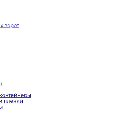
х ворот
н
оконтейнеры
и пленки
ы