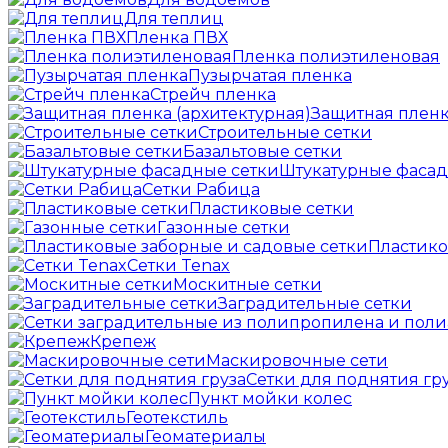
Для теплиц
Пленка ПВХ
Пленка полиэтиленовая
Пузырчатая пленка
Cтрейч пленка
Защитная пленк
Строительные сетки
Базальтовые сетки
Штукатурные фасад
Сетки Рабица
Пластиковые сетки
Газонные сетки
Пластико
Сетки Tenax
Москитные сетки
Заградительные сетки
Крепеж
Маскировочные сети
Сетки для поднятия гр
Пункт мойки колес
Геотекстиль
Геоматериалы