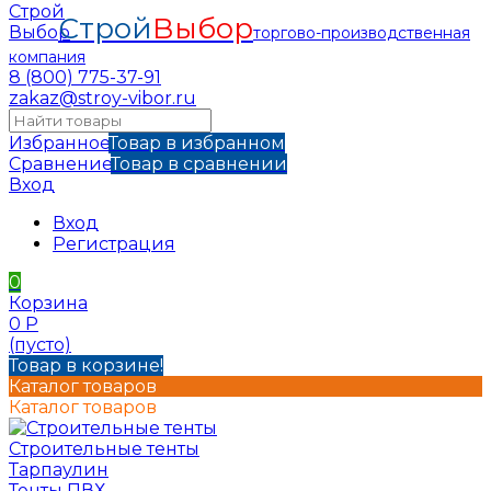
Строй
Выбор
торгово-производственная
компания
8 (800) 775-37-91
zakaz@stroy-vibor.ru
Избранное
Товар в избранном
Сравнение
Товар в сравнении
Вход
Вход
Регистрация
0
Корзина
0
Р
(пусто)
Товар в корзине!
Каталог товаров
Каталог товаров
Строительные тенты
Тарпаулин
Тенты ПВХ