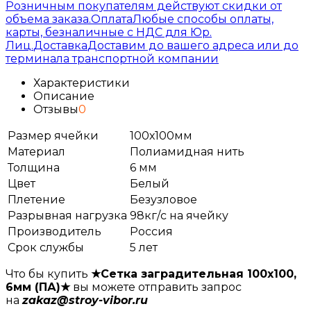
Розничным покупателям действуют скидки от
объема заказа.
Оплата
Любые способы оплаты,
карты, безналичные с НДС для Юр.
Лиц.
Доставка
Доставим до вашего адреса или до
терминала транспортной компании
Характеристики
Описание
Отзывы
0
Размер ячейки
100х100мм
Материал
Полиамидная нить
Толщина
6 мм
Цвет
Белый
Плетение
Безузловое
Разрывная нагрузка
98кг/с на ячейку
Производитель
Россия
Срок службы
5 лет
Что бы купить
★Сетка заградительная 100x100,
6мм (ПА)★
вы можете отправить запрос
на
zakaz@stroy-vibor.ru