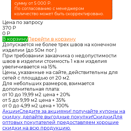
сумму от
5 000
Р
.
По согласованию с менеджером
количество может быть скорректировано.
Цена по запросу
370
Р
0
Р
В корзину
Перейти в корзину
Допускается не более трех швов на конечном
изделии (до 50м пог.)
При требовании заказчика о недопустимости
швов в изделии стоимость 1 кв.м изделия
увеличивается на 15%.
Цены, указанные на сайте, действительны для
сетей c площадью от 20 м2.
Для небольших размеров, взимается
дополнительная плата:
от 10 до 19,99 м2 цена + 20%
от 5 до 9,99 м2 цена + 35%
от 0 до 4,99 м2 цена + 100%
Акции
Следите за акциями! получайте купоны на
скидку, делайте выгодные покупки!
Скидки
Для
оптовых покупателей предоставляем хорошие
скидки на всю продукцию.