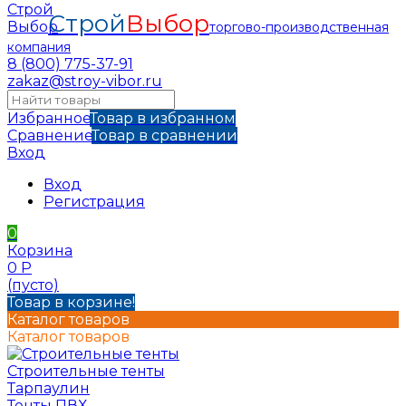
Строй
Выбор
торгово-производственная
компания
8 (800) 775-37-91
zakaz@stroy-vibor.ru
Избранное
Товар в избранном
Сравнение
Товар в сравнении
Вход
Вход
Регистрация
0
Корзина
0
Р
(пусто)
Товар в корзине!
Каталог товаров
Каталог товаров
Строительные тенты
Тарпаулин
Тенты ПВХ