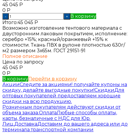
45 045
Р
0
Р
В корзину
-
+
Итого:
45 045
Р
Возможно изготовление тентового материала с
двусторонним лаковым покрытием, исполнение:
серебро +15%; красный/оранжевый +15% к
стоимости. Ткань ПВХ в рулоне плотностью 630г/
м2 размером 3х65м. ГОСТ 29151-91
Полное описание
Цена по запросу
45 045
Р
0
Р
В корзину
Перейти в корзину
Акции
Следите за акциями! получайте купоны на
скидку, делайте выгодные покупки!
Скидки
Для
оптовых покупателей предоставляем хорошие
скидки на всю продукцию.
Розничным покупателям действуют скидки от
объема заказа.
Оплата
Любые способы оплаты,
карты, безналичные с НДС для Юр.
Лиц.
Доставка
Доставим до вашего адреса или до
терминала транспортной компании