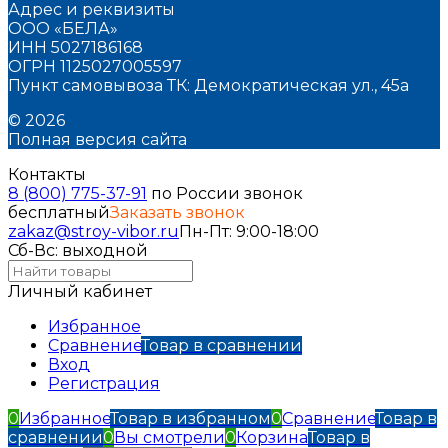
Адрес и реквизиты
ООО «БЕЛА»
ИНН 5027186168
ОГРН 1125027005597
Пункт самовывоза ТК: Демократическая ул., 45а
© 2026
Полная версия сайта
Контакты
8 (800) 775-37-91
по России звонок
бесплатный
Заказать звонок
zakaz@stroy-vibor.ru
Пн-Пт: 9:00-18:00
Сб-Вс: выходной
Личный кабинет
Избранное
Сравнение
Товар в сравнении
Вход
Регистрация
0
Избранное
Товар в избранном
0
Сравнение
Товар в
сравнении
0
Вы смотрели
0
Корзина
Товар в